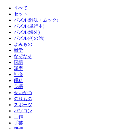
すべて
セット
パズル(雑誌・ムック)
パズル(単行本)
パズル(海外)
パズル(その他)
よみもの
雑学
なぞなぞ
国語
漢字
社会
理科
英語
せいかつ
のりもの
スポーツ
パソコン
工作
手芸
料理