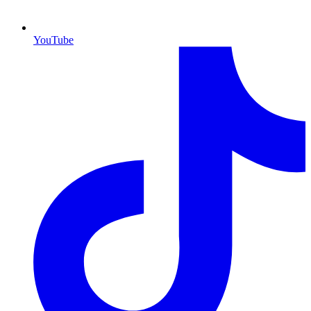
YouTube