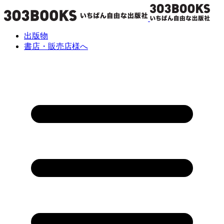
出版物
書店・販売店様へ