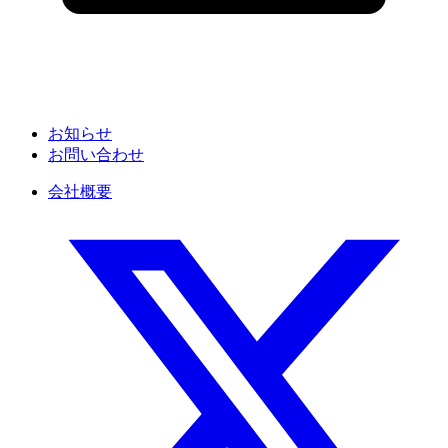
お知らせ
お問い合わせ
会社概要