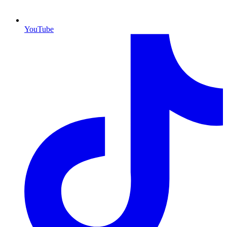
YouTube