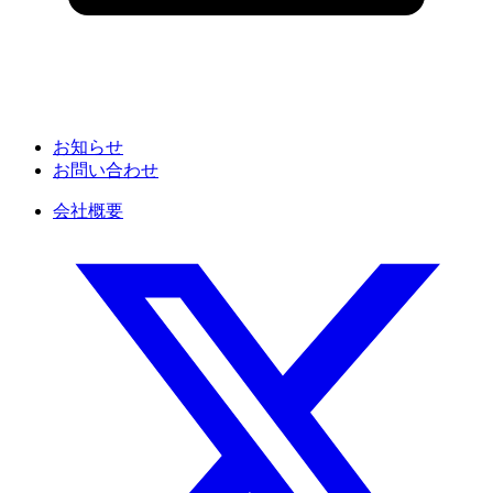
お知らせ
お問い合わせ
会社概要