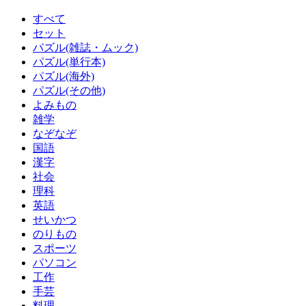
すべて
セット
パズル(雑誌・ムック)
パズル(単行本)
パズル(海外)
パズル(その他)
よみもの
雑学
なぞなぞ
国語
漢字
社会
理科
英語
せいかつ
のりもの
スポーツ
パソコン
工作
手芸
料理