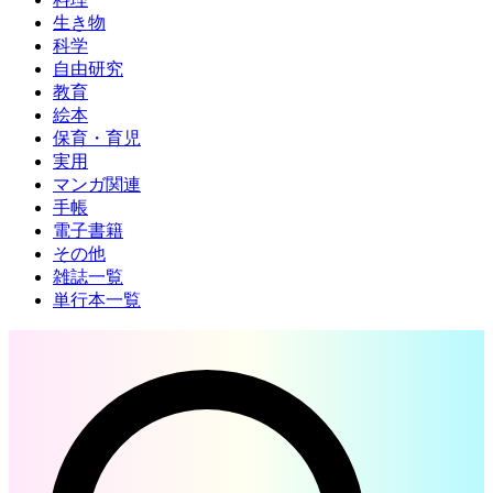
生き物
科学
自由研究
教育
絵本
保育・育児
実用
マンガ関連
手帳
電子書籍
その他
雑誌一覧
単行本一覧