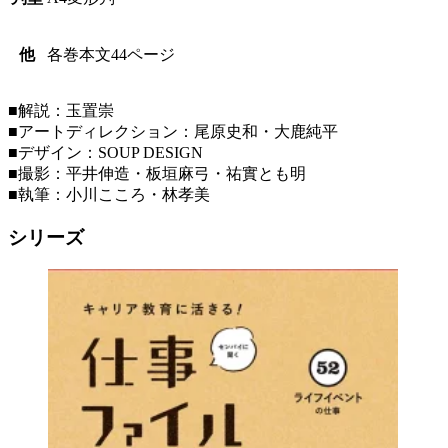
他
各巻本文44ページ
■解説：玉置崇
■アートディレクション：尾原史和・大鹿純平
■デザイン：SOUP DESIGN
■撮影：平井伸造・板垣麻弓・祐實とも明
■執筆：小川こころ・林孝美
シリーズ