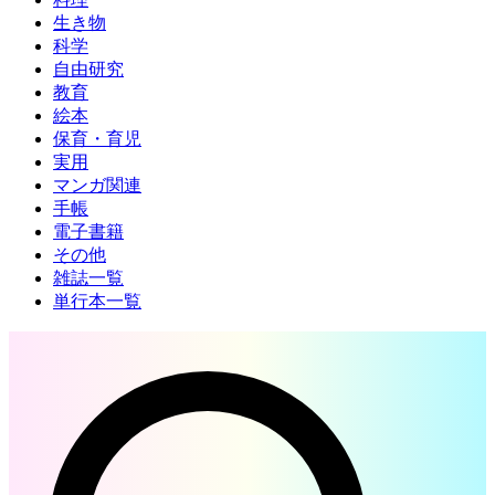
生き物
科学
自由研究
教育
絵本
保育・育児
実用
マンガ関連
手帳
電子書籍
その他
雑誌一覧
単行本一覧