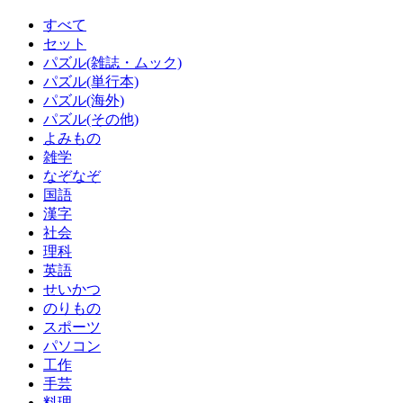
すべて
セット
パズル(雑誌・ムック)
パズル(単行本)
パズル(海外)
パズル(その他)
よみもの
雑学
なぞなぞ
国語
漢字
社会
理科
英語
せいかつ
のりもの
スポーツ
パソコン
工作
手芸
料理