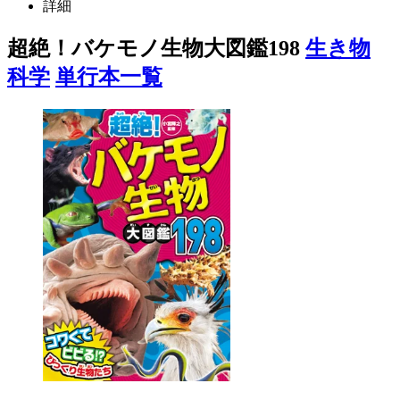
詳細
超絶！バケモノ生物大図鑑198
生き物
科学
単行本一覧