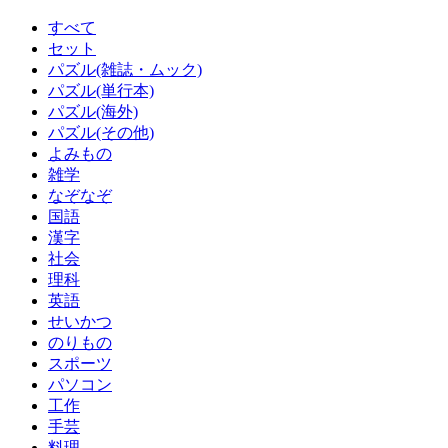
すべて
セット
パズル(雑誌・ムック)
パズル(単行本)
パズル(海外)
パズル(その他)
よみもの
雑学
なぞなぞ
国語
漢字
社会
理科
英語
せいかつ
のりもの
スポーツ
パソコン
工作
手芸
料理