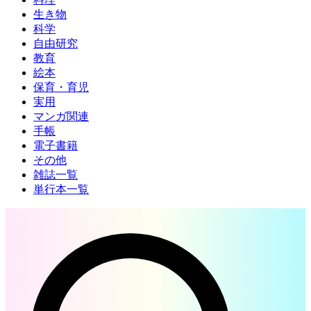
生き物
科学
自由研究
教育
絵本
保育・育児
実用
マンガ関連
手帳
電子書籍
その他
雑誌一覧
単行本一覧