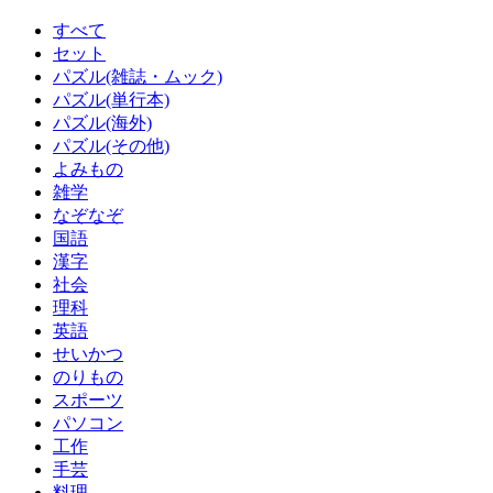
すべて
セット
パズル(雑誌・ムック)
パズル(単行本)
パズル(海外)
パズル(その他)
よみもの
雑学
なぞなぞ
国語
漢字
社会
理科
英語
せいかつ
のりもの
スポーツ
パソコン
工作
手芸
料理