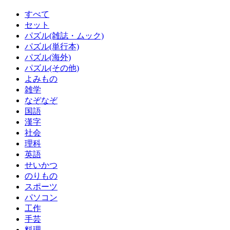
すべて
セット
パズル(雑誌・ムック)
パズル(単行本)
パズル(海外)
パズル(その他)
よみもの
雑学
なぞなぞ
国語
漢字
社会
理科
英語
せいかつ
のりもの
スポーツ
パソコン
工作
手芸
料理