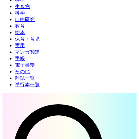
生き物
科学
自由研究
教育
絵本
保育・育児
実用
マンガ関連
手帳
電子書籍
その他
雑誌一覧
単行本一覧