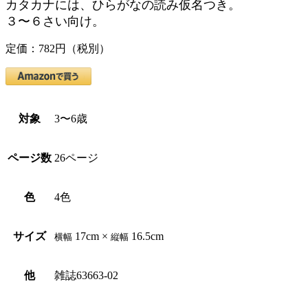
カタカナには、ひらがなの読み仮名つき。
３〜６さい向け。
定価：782円（税別）
対象
3〜6歳
ページ数
26ページ
色
4色
サイズ
17cm ×
16.5cm
横幅
縦幅
他
雑誌63663-02