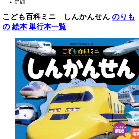
詳細
こども百科ミニ しんかんせん
のりも
の
絵本
単行本一覧