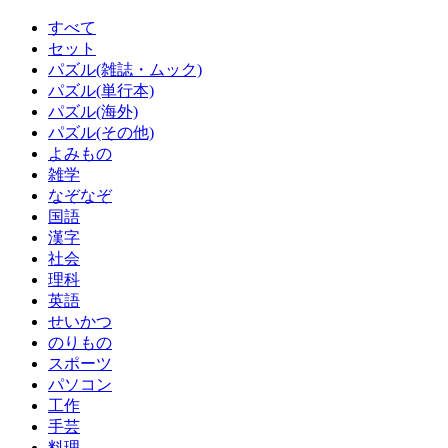
すべて
セット
パズル(雑誌・ムック)
パズル(単行本)
パズル(海外)
パズル(その他)
よみもの
雑学
なぞなぞ
国語
漢字
社会
理科
英語
せいかつ
のりもの
スポーツ
パソコン
工作
手芸
料理