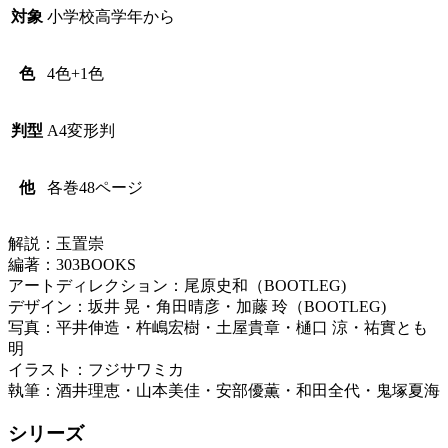
対象
小学校高学年から
色
4色+1色
判型
A4変形判
他
各巻48ページ
解説：玉置崇
編著：303BOOKS
アートディレクション：尾原史和（BOOTLEG)
デザイン：坂井 晃・角田晴彦・加藤 玲（BOOTLEG)
写真：平井伸造・杵嶋宏樹・土屋貴章・樋口 涼・祐實とも
明
イラスト：フジサワミカ
執筆：酒井理恵・山本美佳・安部優薫・和田全代・鬼塚夏海
シリーズ