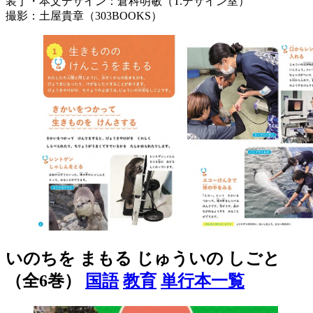
装丁・本文デザイン：倉科明敏（T.デザイン室）
撮影：土屋貴章（303BOOKS）
いのちを まもる じゅういの しごと
（全6巻）
国語
教育
単行本一覧