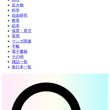
生き物
科学
自由研究
教育
絵本
保育・育児
実用
マンガ関連
手帳
電子書籍
その他
雑誌一覧
単行本一覧