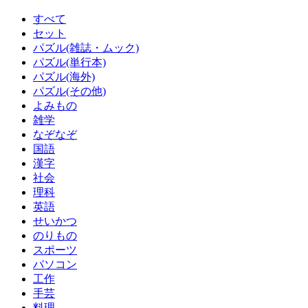
すべて
セット
パズル(雑誌・ムック)
パズル(単行本)
パズル(海外)
パズル(その他)
よみもの
雑学
なぞなぞ
国語
漢字
社会
理科
英語
せいかつ
のりもの
スポーツ
パソコン
工作
手芸
料理