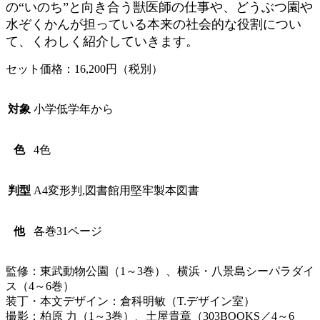
の“いのち”と向き合う獣医師の仕事や、どうぶつ園や
水ぞくかんが担っている本来の社会的な役割につい
て、くわしく紹介していきます。
セット価格：16,200円（税別）
対象
小学低学年から
色
4色
判型
A4変形判,図書館用堅牢製本図書
他
各巻31ページ
監修：東武動物公園（1～3巻）、横浜・八景島シーパラダイ
ス（4～6巻）
装丁・本文デザイン：倉科明敏（T.デザイン室）
撮影：柏原 力（1～3巻）、土屋貴章（303BOOKS／4～6