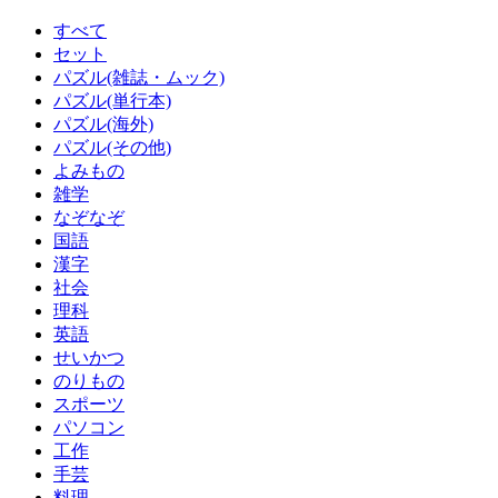
すべて
セット
パズル(雑誌・ムック)
パズル(単行本)
パズル(海外)
パズル(その他)
よみもの
雑学
なぞなぞ
国語
漢字
社会
理科
英語
せいかつ
のりもの
スポーツ
パソコン
工作
手芸
料理