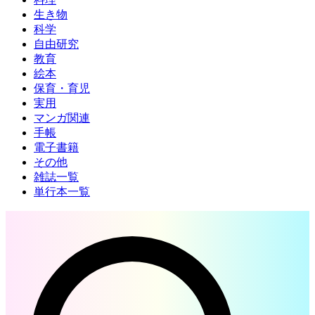
生き物
科学
自由研究
教育
絵本
保育・育児
実用
マンガ関連
手帳
電子書籍
その他
雑誌一覧
単行本一覧