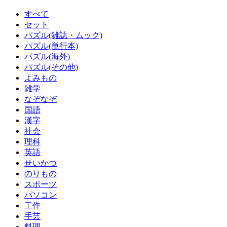
すべて
セット
パズル(雑誌・ムック)
パズル(単行本)
パズル(海外)
パズル(その他)
よみもの
雑学
なぞなぞ
国語
漢字
社会
理科
英語
せいかつ
のりもの
スポーツ
パソコン
工作
手芸
料理