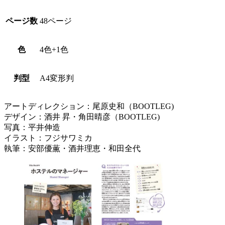
ページ数
48ページ
色
4色+1色
判型
A4変形判
アートディレクション：尾原史和（BOOTLEG)
デザイン：酒井 昇・角田晴彦（BOOTLEG)
写真：平井伸造
イラスト：フジサワミカ
執筆：安部優薫・酒井理恵・和田全代