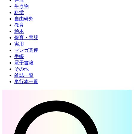
生き物
科学
自由研究
教育
絵本
保育・育児
実用
マンガ関連
手帳
電子書籍
その他
雑誌一覧
単行本一覧