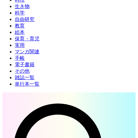
生き物
科学
自由研究
教育
絵本
保育・育児
実用
マンガ関連
手帳
電子書籍
その他
雑誌一覧
単行本一覧