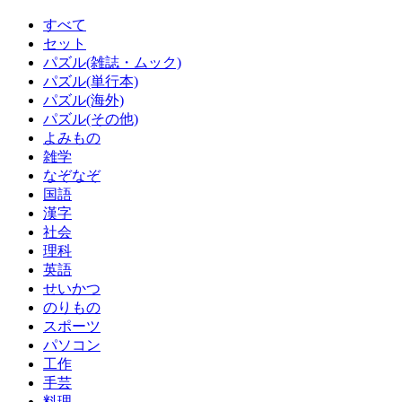
すべて
セット
パズル(雑誌・ムック)
パズル(単行本)
パズル(海外)
パズル(その他)
よみもの
雑学
なぞなぞ
国語
漢字
社会
理科
英語
せいかつ
のりもの
スポーツ
パソコン
工作
手芸
料理