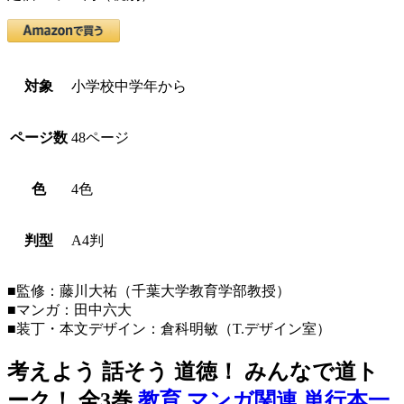
対象
小学校中学年から
ページ数
48ページ
色
4色
判型
A4判
■監修：藤川大祐（千葉大学教育学部教授）
■マンガ：田中六大
■装丁・本文デザイン：倉科明敏（T.デザイン室）
考えよう 話そう 道徳！ みんなで道ト
ーク！ 全3巻
教育
マンガ関連
単行本一