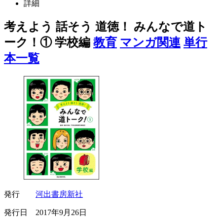
詳細
考えよう 話そう 道徳！ みんなで道ト
ーク！① 学校編
教育
マンガ関連
単行
本一覧
発行
河出書房新社
発行日 2017年9月26日