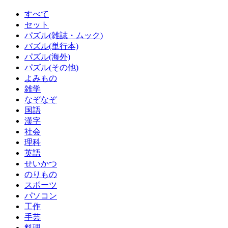
すべて
セット
パズル(雑誌・ムック)
パズル(単行本)
パズル(海外)
パズル(その他)
よみもの
雑学
なぞなぞ
国語
漢字
社会
理科
英語
せいかつ
のりもの
スポーツ
パソコン
工作
手芸
料理