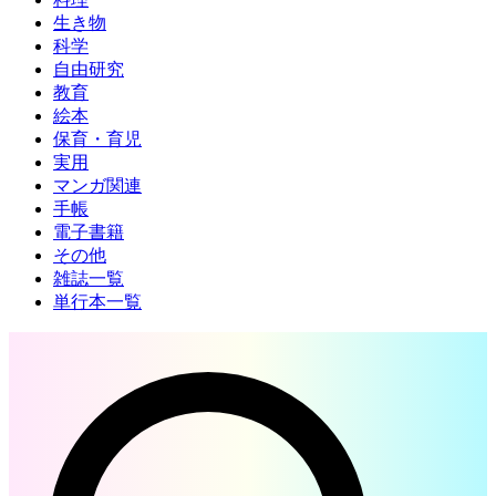
生き物
科学
自由研究
教育
絵本
保育・育児
実用
マンガ関連
手帳
電子書籍
その他
雑誌一覧
単行本一覧