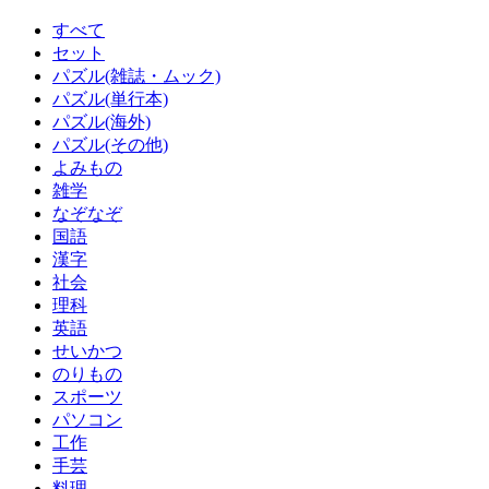
すべて
セット
パズル(雑誌・ムック)
パズル(単行本)
パズル(海外)
パズル(その他)
よみもの
雑学
なぞなぞ
国語
漢字
社会
理科
英語
せいかつ
のりもの
スポーツ
パソコン
工作
手芸
料理