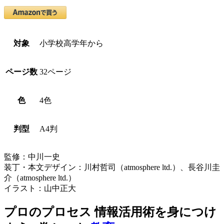
対象
小学校高学年から
ページ数
32ページ
色
4色
判型
A4判
監修：中川一史
装丁・本文デザイン：川村哲司（atmosphere ltd.）、長谷川圭
介（atmosphere ltd.）
イラスト：山中正大
プロのプロセス 情報活用術を身につけ