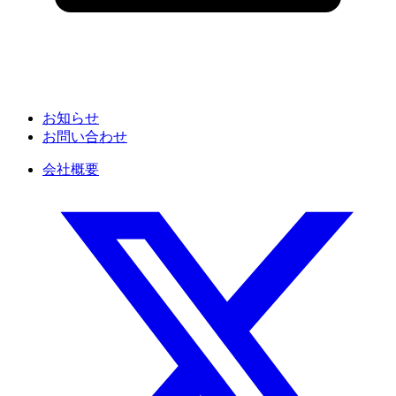
お知らせ
お問い合わせ
会社概要