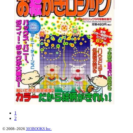
1
2
© 2008–2026
303BOOKS Inc.