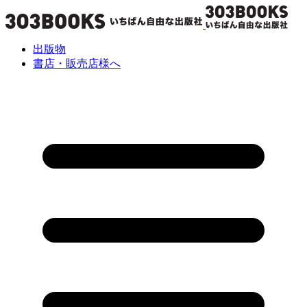
出版物
書店・販売店様へ