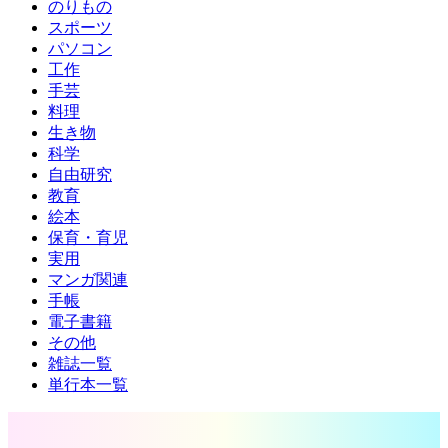
のりもの
スポーツ
パソコン
工作
手芸
料理
生き物
科学
自由研究
教育
絵本
保育・育児
実用
マンガ関連
手帳
電子書籍
その他
雑誌一覧
単行本一覧