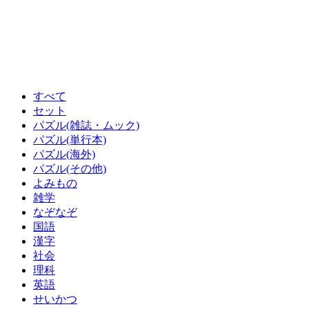
すべて
セット
パズル(雑誌・ムック)
パズル(単行本)
パズル(海外)
パズル(その他)
よみもの
雑学
なぞなぞ
国語
漢字
社会
理科
英語
せいかつ