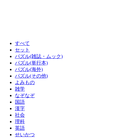
すべて
セット
パズル(雑誌・ムック)
パズル(単行本)
パズル(海外)
パズル(その他)
よみもの
雑学
なぞなぞ
国語
漢字
社会
理科
英語
せいかつ