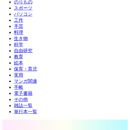
のりもの
スポーツ
パソコン
工作
手芸
料理
生き物
科学
自由研究
教育
絵本
保育・育児
実用
マンガ関連
手帳
電子書籍
その他
雑誌一覧
単行本一覧