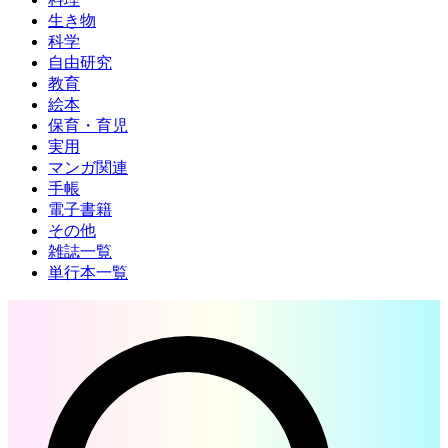
生き物
科学
自由研究
教育
絵本
保育・育児
実用
マンガ関連
手帳
電子書籍
その他
雑誌一覧
単行本一覧