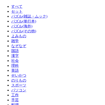
すべて
セット
パズル(雑誌・ムック)
パズル(単行本)
パズル(海外)
パズル(その他)
よみもの
雑学
なぞなぞ
国語
漢字
社会
理科
英語
せいかつ
のりもの
スポーツ
パソコン
工作
手芸
料理