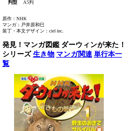
判型
A5判
原作：NHK
マンガ：戸井原和巳
装丁・本文デザイン：ciel inc.
発見！マンガ図鑑 ダーウィンが来た！
シリーズ
生き物
マンガ関連
単行本一
覧