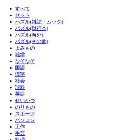
すべて
セット
パズル(雑誌・ムック)
パズル(単行本)
パズル(海外)
パズル(その他)
よみもの
雑学
なぞなぞ
国語
漢字
社会
理科
英語
せいかつ
のりもの
スポーツ
パソコン
工作
手芸
料理