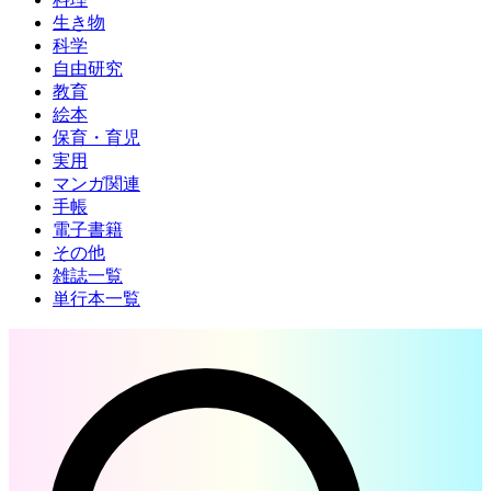
生き物
科学
自由研究
教育
絵本
保育・育児
実用
マンガ関連
手帳
電子書籍
その他
雑誌一覧
単行本一覧