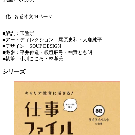
他
各巻本文44ページ
■解説：玉置崇
■アートディレクション：尾原史和・大鹿純平
■デザイン：SOUP DESIGN
■撮影：平井伸造・板垣麻弓・祐實とも明
■執筆：小川こころ・林孝美
シリーズ