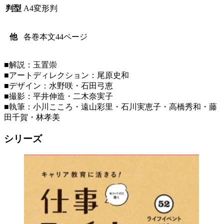
判型
A4変形判
他
各巻本文44ページ
■解説：玉置崇
■アートディレクション：尾原史和
■デザイン：水野咲・石田弓恵
■撮影：平井伸造・二木奈実子
■執筆：小川こころ・遠山彩里・石川実恵子・高橋秀和・藤
田千賀・林孝美
シリーズ