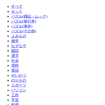
すべて
セット
パズル(雑誌・ムック)
パズル(単行本)
パズル(海外)
パズル(その他)
よみもの
雑学
なぞなぞ
国語
漢字
社会
理科
英語
せいかつ
のりもの
スポーツ
パソコン
工作
手芸
料理