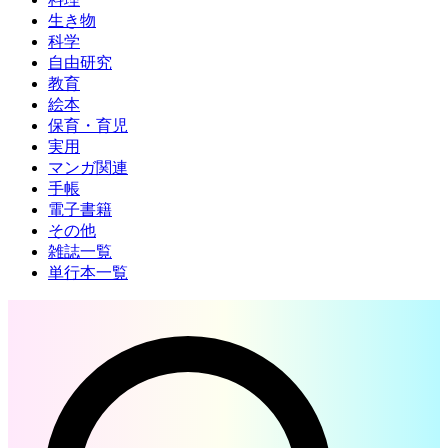
生き物
科学
自由研究
教育
絵本
保育・育児
実用
マンガ関連
手帳
電子書籍
その他
雑誌一覧
単行本一覧